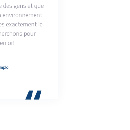
e des gens et que
un environnement
es exactement le
herchons pour
en or!
Emploi