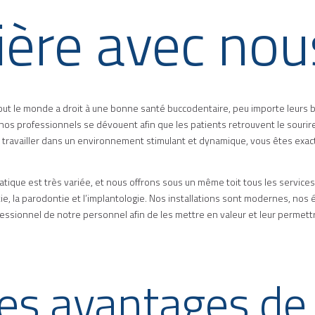
rière avec nou
tout le monde a droit à une bonne santé buccodentaire, peu importe leurs 
os professionnels se dévouent afin que les patients retrouvent le sourire
z travailler dans un environnement stimulant et dynamique, vous êtes ex
pratique est très variée, et nous offrons sous un même toit tous les service
e, la parodontie et l’implantologie. Nos installations sont modernes, nos 
sionnel de notre personnel afin de les mettre en valeur et leur permettr
es avantages de t