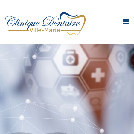
ACCUEIL
URGENCE DENTAIRE
CLINIQUE
ÉQUIPE
SERVICES
INFORMATIONS
CARRIÈRE
CONTACT
FRANÇAIS