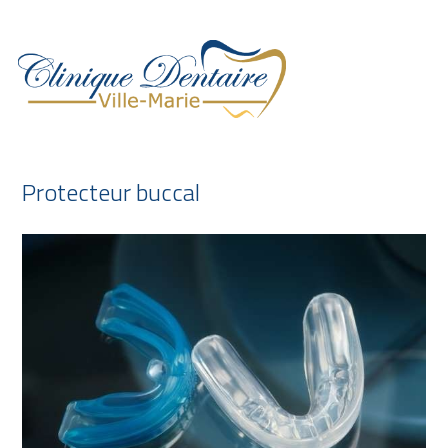
ACCUEIL
URGENCE DENTAIRE
Protecteur buccal
CLINIQUE
ÉQUIPE
SERVICES
INFORMATIONS
CARRIÈRE
CONTACT
FRANÇAIS