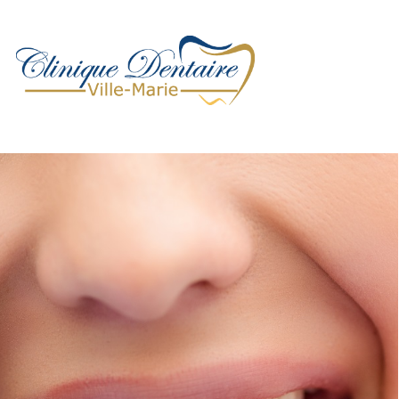
ACCUEIL
URGENCE DENTAIRE
CLINIQUE
ÉQUIPE
SERVICES
INFORMATIONS
CARRIÈRE
CONTACT
FRANÇAIS