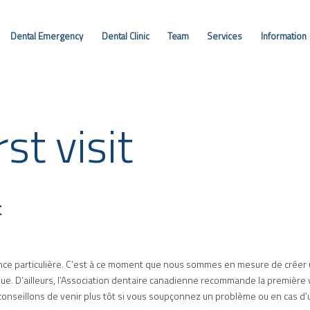
DENTAL EMERGENCY
Dental Emergency
Dental Clinic
Team
Services
Information
DENTAL CLINIC
TEAM
SERVICES
rst visit
INFORMATION
CONTACT
ENGLISH
t
ance particulière. C’est à ce moment que nous sommes en mesure de créer u
inique. D’ailleurs, l’Association dentaire canadienne recommande la première 
conseillons de venir plus tôt si vous soupçonnez un problème ou en cas d’