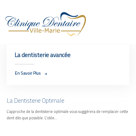
ACCUEIL
La dentisterie avancée
URGENCE DENTAIRE
CLINIQUE
ÉQUIPE
En Savoir Plus
SERVICES
INFORMATIONS
CARRIÈRE
La Dentisterie Optimale
CONTACT
L’approche de la dentisterie optimale vous suggérera de remplacer cette
FRANÇAIS
dent dès que possible. L’idée…